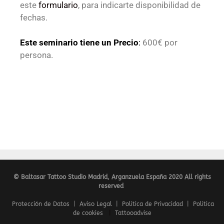
este
formulario
, para indicarte disponibilidad de
fechas.
Este seminario tiene un Precio
:
600€ por
persona.
© Baltasar Tattoo Studio Madrid, Arganzuela España 2020 All rights
reserved
Protección de Datos
|
Aviso Legal
|
Politica de Privacidad
|
Politica
de cookies
|
Tattooadvise